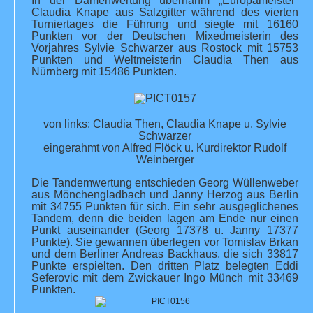
In der Damenwertung übernahm „Europameister“
Claudia Knape aus Salzgitter während des vierten
Turniertages die Führung und siegte mit 16160
Punkten vor der Deutschen Mixedmeisterin des
Vorjahres Sylvie Schwarzer aus Rostock mit 15753
Punkten und Weltmeisterin Claudia Then aus
Nürnberg mit 15486 Punkten.
von links: Claudia Then, Claudia Knape u. Sylvie
Schwarzer
eingerahmt von Alfred Flöck u. Kurdirektor Rudolf
Weinberger
Die Tandemwertung entschieden Georg Wüllenweber
aus Mönchengladbach und Janny Herzog aus Berlin
mit 34755 Punkten für sich. Ein sehr ausgeglichenes
Tandem, denn die beiden lagen am Ende nur einen
Punkt auseinander (Georg 17378 u. Janny 17377
Punkte). Sie gewannen überlegen vor Tomislav Brkan
und dem Berliner Andreas Backhaus, die sich 33817
Punkte erspielten. Den dritten Platz belegten Eddi
Seferovic mit dem Zwickauer Ingo Münch mit 33469
Punkten.