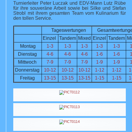
Turnierleiter Peter Luczak und EDV-Mann Lutz Rübe
für ihre souveräne Arbeit sowie bei Silke und Stefan
Strobl mit ihrem gesamten Team vom Kulinarium für
den tollen Service.
Tageswertungen
Gesamtwertung
Einzel
Tandem
Mixed
Einzel
Tandem
M
Montag
1-3
1-3
1-3
1-3
1-3
Dienstag
4-6
4-6
4-6
1-6
1-6
Mittwoch
7-9
7-9
7-9
1-9
1-9
Donnerstag
10-12
10-12
10-12
1-12
1-12
1
Freitag
13-15
13-15
13-15
1-15
1-15
1