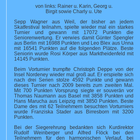
von links: Rainer u. Karin, Georg u.
Birgit sowie Charly u. Ute
Sepp Wagner aus Weil, der bisher an jedem
Skatfestival teilnahm, spielte wieder mal ein starkes
Turnier und gewann mit 17072 Punkten die
Seniorenwertung. Er verwies damit Günter Spengler
aus Berlin mit 16988 Punkten und Leo Blex aus Unna
mit 16541 Punkten auf die folgenden Plätze. Beste
Seniorin wurde Rosi Körper aus Marktheidenfeld mit
14145 Punkten.
Beim Vorturnier trumpfte Christoph Deppe von der
Insel Nordeney wieder mal groß auf. Er erspielte sich
nach drei Serien stolze 4592 Punkte und gewann
dieses Turnier nach 2009 bereits zum zweiten Mal.
Mit 700 Punkten Vorsprung siegte er souverän vor
Thomas Naumann aus Basel mit 3858 Punkten und
Hans Marucha aus Leipzig mit 3850 Punkten. Beste
Dame des mit 62 Teilnehmern besuchten Vorturniers
wurde Franziska Stader aus Birresborn mit 3200
Punkten.
Bei der Siegerehrung bedankten sich Kurdirektor
Rudolf Weinberger und Alfred Flöck bei den
Teilnehmern für den harmonischen Verlauf, bei