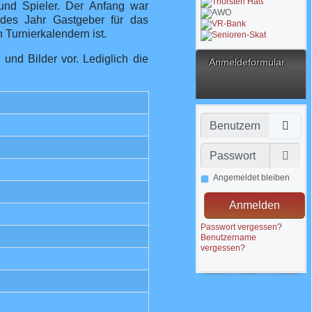
und Spieler. Der Anfang war
edes Jahr Gastgeber für das
n Turnierkalendern ist.
und Bilder vor. Lediglich die
Anmeldeformular
Benutzername
Passwort
Pass
Angemeldet bleiben
Anmelden
Passwort vergessen?
Benutzername
vergessen?