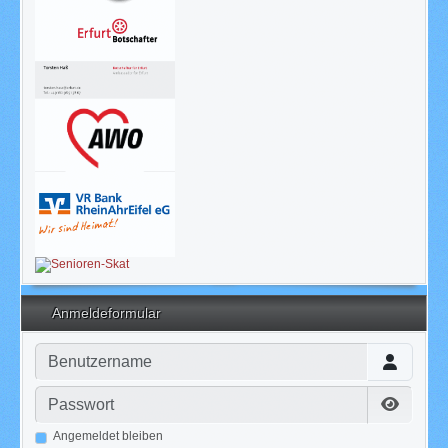
Anmeldeformular
Benutzername
Passwort
Passwor
Angemeldet bleiben