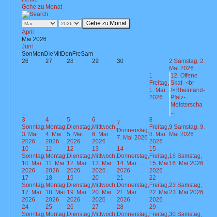
Gehe zu Monat
Gehe zu Monat
April
Mai 2026
Juni
Son
Mon
Die
Mit
Don
Fre
Sam
26
27
28
29
30
2
Samstag, 2.
Mai 2026
1
12. Offene
Freitag,
Skat -<br
1. Mai
/>Rheinland-
2026
Pfalz-
Meisterscha
...
3
4
5
6
8
7
Sonntag,
Montag,
Dienstag,
Mittwoch,
Freitag,
9
Samstag, 9.
Donnerstag,
3. Mai
4. Mai
5. Mai
6. Mai
8. Mai
Mai 2026
7. Mai 2026
2026
2026
2026
2026
2026
10
11
12
13
14
15
Sonntag,
Montag,
Dienstag,
Mittwoch,
Donnerstag,
Freitag,
16
Samstag,
10. Mai
11. Mai
12. Mai
13. Mai
14. Mai
15. Mai
16. Mai 2026
2026
2026
2026
2026
2026
2026
17
18
19
20
21
22
Sonntag,
Montag,
Dienstag,
Mittwoch,
Donnerstag,
Freitag,
23
Samstag,
17. Mai
18. Mai
19. Mai
20. Mai
21. Mai
22. Mai
23. Mai 2026
2026
2026
2026
2026
2026
2026
24
25
26
27
28
29
Sonntag,
Montag,
Dienstag,
Mittwoch,
Donnerstag,
Freitag,
30
Samstag,